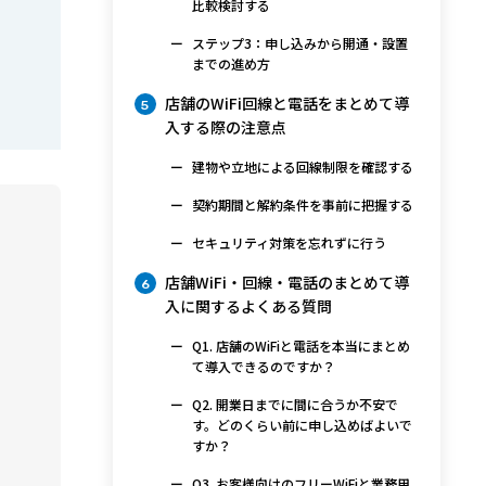
比較検討する
ステップ3：申し込みから開通・設置
までの進め方
店舗のWiFi回線と電話をまとめて導
5
入する際の注意点
建物や立地による回線制限を確認する
契約期間と解約条件を事前に把握する
セキュリティ対策を忘れずに行う
店舗WiFi・回線・電話のまとめて導
6
入に関するよくある質問
Q1. 店舗のWiFiと電話を本当にまとめ
て導入できるのですか？
Q2. 開業日までに間に合うか不安で
す。どのくらい前に申し込めばよいで
すか？
Q3. お客様向けのフリーWiFiと業務用