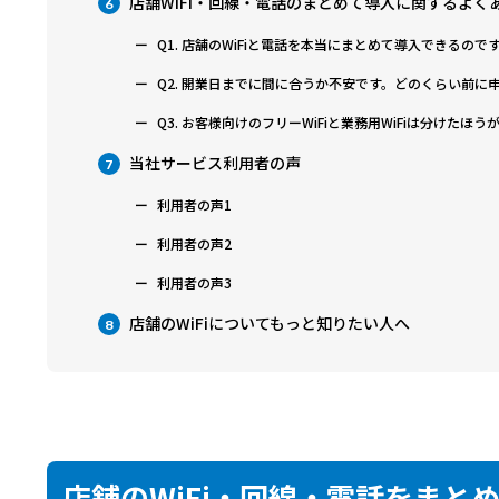
店舗WiFi・回線・電話のまとめて導入に関するよく
6
Q1. 店舗のWiFiと電話を本当にまとめて導入できるので
Q2. 開業日までに間に合うか不安です。どのくらい前に
Q3. お客様向けのフリーWiFiと業務用WiFiは分けたほ
当社サービス利用者の声
7
利用者の声1
利用者の声2
利用者の声3
店舗のWiFiについてもっと知りたい人へ
8
店舗のWiFi・回線・電話をまと