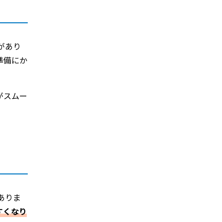
があり
準備にか
がスムー
ありま
すくなり