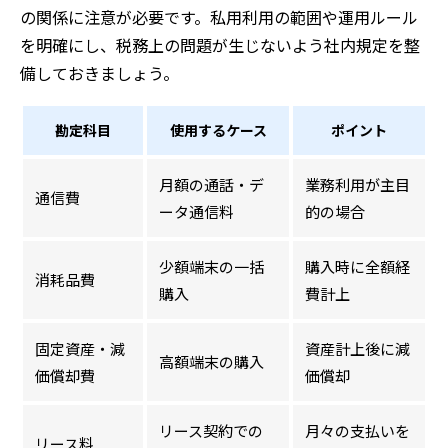
の関係に注意が必要です。私用利用の範囲や運用ルール
を明確にし、税務上の問題が生じないよう社内規定を整
備しておきましょう。
勘定科目
使用するケース
ポイント
月額の通話・デ
業務利用が主目
通信費
ータ通信料
的の場合
少額端末の一括
購入時に全額経
消耗品費
購入
費計上
固定資産・減
資産計上後に減
高額端末の購入
価償却費
価償却
リース契約での
月々の支払いを
リース料