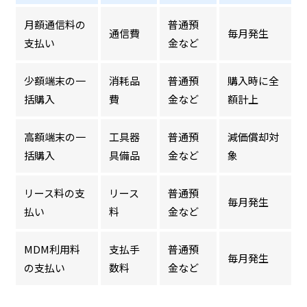
月額通信料の
普通預
通信費
毎月発生
支払い
金など
少額端末の一
消耗品
普通預
購入時に全
括購入
費
金など
額計上
高額端末の一
工具器
普通預
減価償却対
括購入
具備品
金など
象
リース料の支
リース
普通預
毎月発生
払い
料
金など
MDM利用料
支払手
普通預
毎月発生
の支払い
数料
金など