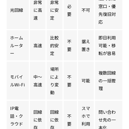
非常
非常
必
窓口・優
光回線
に高
に安
不可
要
先復旧対
速
定
応
ホーム
比較
即日利用
不
据え
ルータ
高速
的安
可能・移
要
置き
ー
定
転が容易
場所
複数回線
モバイ
中〜
によ
不
可能
の一括管
ルWi-Fi
高速
り変
要
理
動
IP電
スマ
回線
回線
問い合わ
話・ク
不
ホで
に依
に依
せ先の一
ラウド
要
利用
存
存
本化