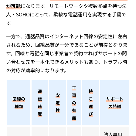
が可能
になります。リモートワークや複数拠点を持つ法
人・SOHOにとって、柔軟な電話運用を実現する手段で
す。
一方で、通話品質はインターネット回線の安定性に左右
されるため、回線品質が十分であることが前提となりま
す。回線と電話を同じ事業者で契約すればサポートの問
い合わせ先を一本化できるメリットもあり、トラブル時
の対応が効率的になります。
工
通
持
安
事
回線の
信
ち
サポート
定
の
種類
速
運
の特徴
性
有
度
び
無
法人専用