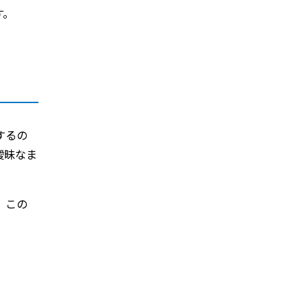
す。
するの
曖昧なま
。この