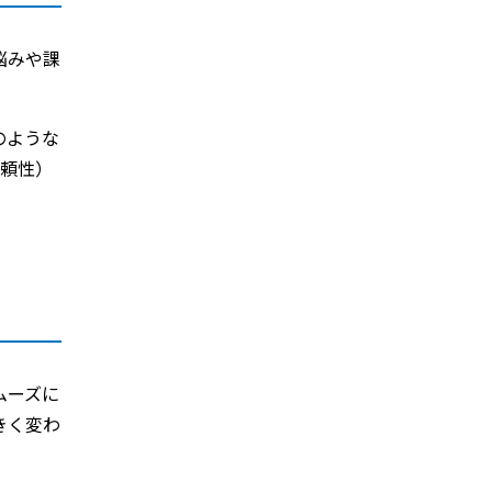
悩みや課
のような
信頼性）
ムーズに
きく変わ