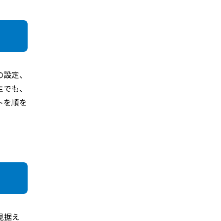
の設定、
主でも、
トを順を
見据え