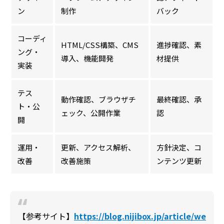
ン
制作
バック
コーディ
HTML/CSS構築、CMS
進捗確認、素
ング・
導入、機能開発
材提供
実装
テス
動作確認、ブラウザチ
最終確認、承
ト・公
ェック、公開作業
認
開
運用・
更新、アクセス解析、
方針決定、コ
改善
改善施策
ンテンツ更新
【参考サイト】
https://blog.nijibox.jp/article/we