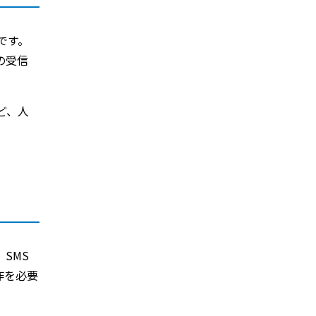
です。
の受信
ど、人
SMS
作を必要