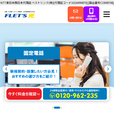
NTT東日本西日本代理店 ベストリンク(株)[代理店コード1016490870] [届出番号C1908708]
通話無料
お問い合わせ
24時間365日