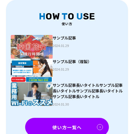
H
OW
T
O
U
SE
使い方
サンプル記事
2024.01.29
サンプル記事（複製）
2024.01.29
サンプル記事長いタイトルサンプル記事
長いタイトルサンプル記事長いタイトル
サンプル記事長いタイトル
2024.01.30
使い方一覧へ