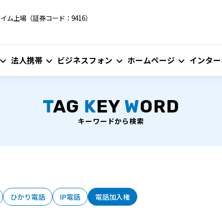
イム上場（証券コード：9416）
法人携帯
ビジネスフォン
ホームページ
インター
T
AG
K
EY
W
ORD
キーワードから検索
ひかり電話
IP電話
電話加入権