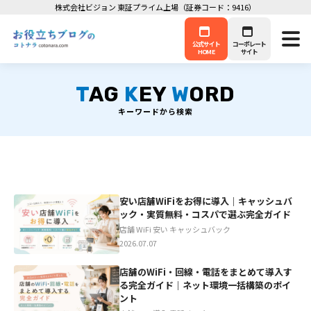
株式会社ビジョン 東証プライム上場（証券コード：9416）
公式サイト
コーポレート
HOME
サイト
T
AG
K
EY
W
ORD
キーワードから検索
安い店舗WiFiをお得に導入｜キャッシュバ
ック・実質無料・コスパで選ぶ完全ガイド
店舗 WiFi 安い キャッシュバック
2026.07.07
店舗のWiFi・回線・電話をまとめて導入す
る完全ガイド｜ネット環境一括構築のポイ
ント