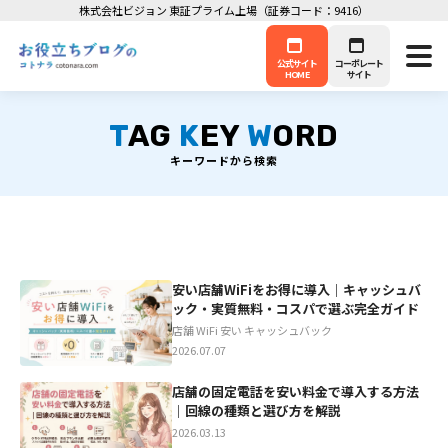
株式会社ビジョン 東証プライム上場（証券コード：9416）
公式サイト
コーポレート
HOME
サイト
T
AG
K
EY
W
ORD
キーワードから検索
安い店舗WiFiをお得に導入｜キャッシュバ
ック・実質無料・コスパで選ぶ完全ガイド
店舗 WiFi 安い キャッシュバック
2026.07.07
店舗の固定電話を安い料金で導入する方法
｜回線の種類と選び方を解説
2026.03.13