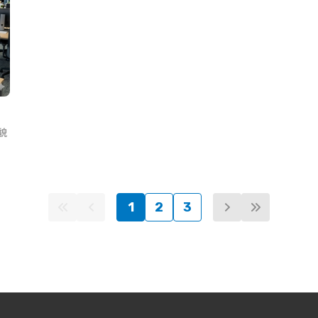
貌
1
2
3