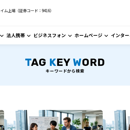
イム上場（証券コード：9416）
法人携帯
ビジネスフォン
ホームページ
インター
T
AG
K
EY
W
ORD
キーワードから検索