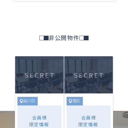
どの理由で利用を終了した物件であり、家…
非公開物件
SECRET
SECRET
品川区
港区