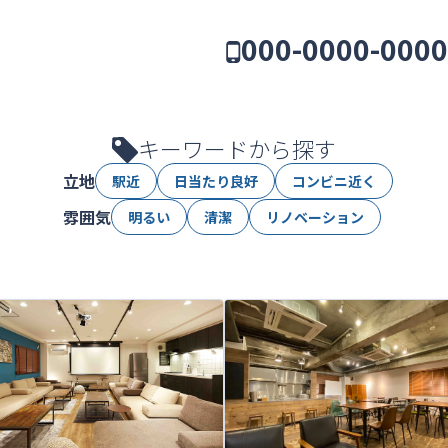
000-0000-0000
キーワードから探す
立地
駅近
日当たり良好
コンビニ近く
雰囲気
明るい
清潔
リノベーション