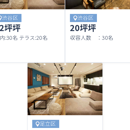
渋谷区
渋谷区
32坪坪
20坪坪
内:30名 テラス:20名
収容人数 ：30名
足立区