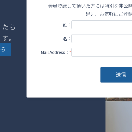
会員登録して頂いた方には特別な非公
是非、お気軽にご登
したら
姓：
ます。
名：
から
Mail Address：
*