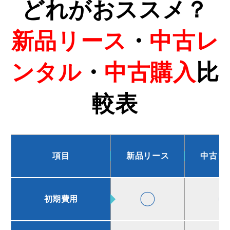
どれがおススメ？
新品リース
・
中古レ
ンタル
・
中古購入
比
較表
項目
新品リース
中古レ
〇
初期費用