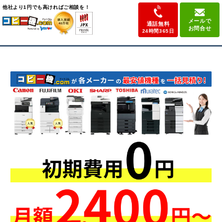
他社より
1円でも高ければ
ご相談を！
メールで
通話無料
お問合せ
24時間365日