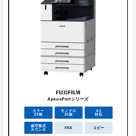
ApeosPortシリーズ
カラー
モノクロ
A3
25枚
25枚
対応
保守形式
FAX
コピー
カウンタ