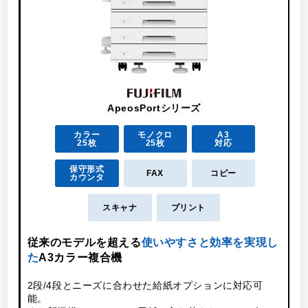
ApeosPortシリーズ
カラー
モノクロ
A3
25枚
25枚
対応
保守形式
FAX
コピー
カウンタ
スキャナ
プリント
こ
従来のモデルを超える
使いやすさと効率を実現し
た
A3カラー複合機
2段/4段とニーズに合わせた給紙オプションに対応可
能。