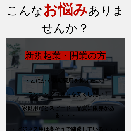
お悩み
こんな
ありま
せんか？
新規起業・開業の方
・とにかく初期費用を抑えたい！
・ランニングコストを安くしたい！
・家庭用だとスピード・品質に限界があ
る・・・
・ビジネス用は高そうで躊躇している・・・