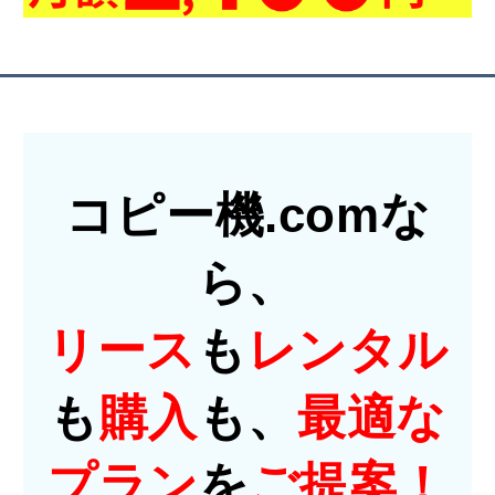
コピー機.comな
ら、
リース
も
レンタル
も
購入
も、
最適な
プラン
を
ご提案！