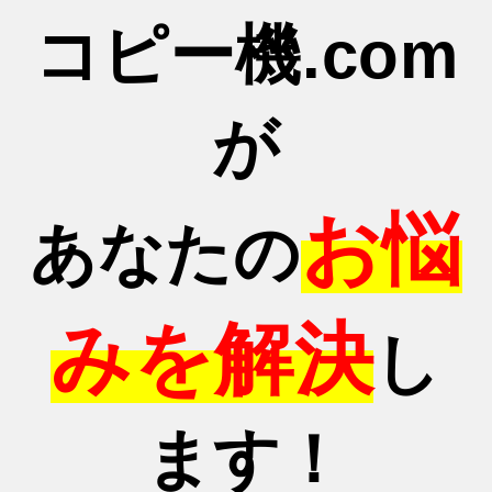
コピー機.com
が
お悩
あなたの
みを解決
し
ます！