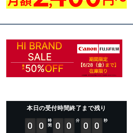
本日の受付時間終了まで残り
時
分
秒
0
0
0
0
0
0
間