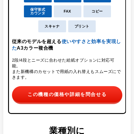
保守形式
FAX
コピー
カウンタ
スキャナ
プリント
こ
従来のモデルを超える
使いやすさと効率を実現し
た
A3カラー複合機
2段/4段とニーズに合わせた給紙オプションに対応可
能。
また新機構のカセットで用紙の入れ替えもスムーズにで
きます。
この機種の価格や詳細を問合せる
業種別に