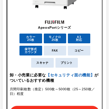
ApeosPortシリーズ
カラー
モノクロ
A3
25枚
25枚
対応
保守形式
FAX
コピー
カウンタ
スキャナ
プリント
卸・小売業に必要な
【セキュリティ面の機能】
が
ついているおすすめ機種
月
月間印刷枚数（推定）500枚～5000枚（25～250枚／
日）程度