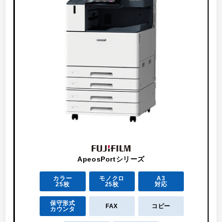
ApeosPortシリーズ
カラー
モノクロ
A3
25枚
25枚
対応
保守形式
FAX
コピー
カウンタ