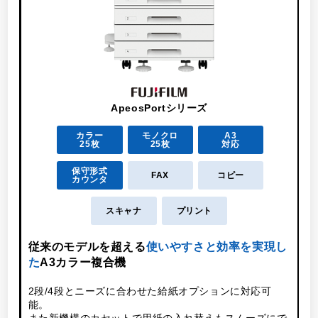
ApeosPortシリーズ
カラー
モノクロ
A3
25枚
25枚
対応
保守形式
FAX
コピー
カウンタ
スキャナ
プリント
こ
従来のモデルを超える
使いやすさと効率を実現し
た
A3カラー複合機
2段/4段とニーズに合わせた給紙オプションに対応可
能。
また新機構のカセットで用紙の入れ替えもスムーズにで