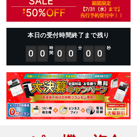
本日の受付時間終了まで残り
時
分
秒
0
0
0
0
0
0
間