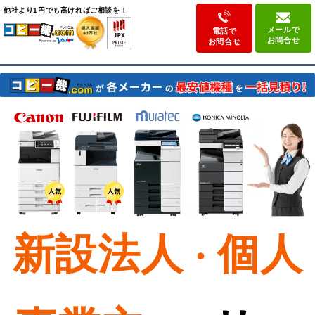
他社より
1円でも高ければ
ご相談を！
メールで
電話で
お問合せ
お問合せ
新設法人
個人
・