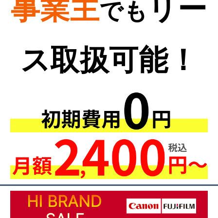
事業主
リー
でも
ス取扱可能！