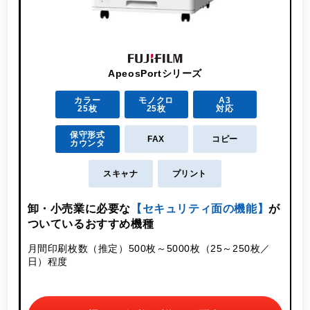
ApeosPortシリーズ
カラー
モノクロ
A3
25枚
25枚
対応
保守形式
FAX
コピー
カウンタ
スキャナ
プリント
卸・小売業に必要な
【セキュリティ面の機能】
が
ついているおすすめ機種
月
月間印刷枚数（推定）500枚～5000枚（25～250枚／
日）程度