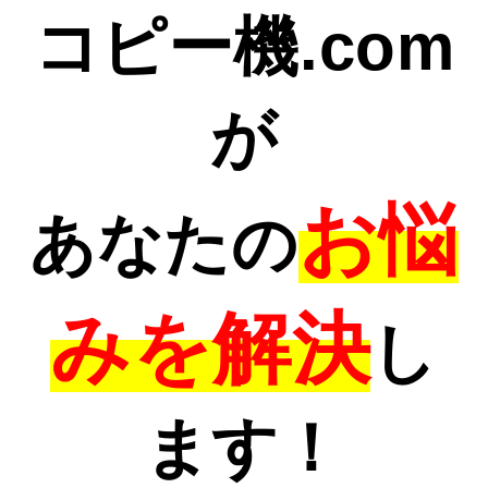
コピー機.com
が
お悩
あなたの
みを解決
し
ます！